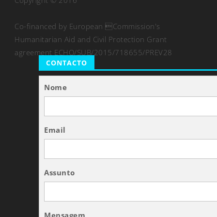
Copyright © 2016
Co-financed by European Commission's
Humanitarian Aid and Civil Protection Grant
agreement ECHO/SUB/2015/718655/PREV28
CONTACTO
Nome
Email
Assunto
Mensagem