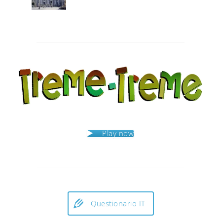
Post
navigation
Play now
Questionario IT