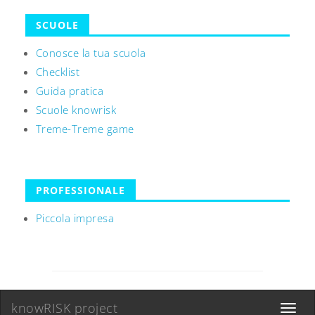
SCUOLE
Conosce la tua scuola
Checklist
Guida pratica
Scuole knowrisk
Treme-Treme game
PROFESSIONALE
Piccola impresa
knowRISK project
Toggle