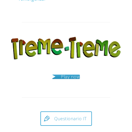
Post
navigation
Play now
Questionario IT