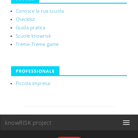
Conosce la tua scuola
Checklist
Guida pratica
Scuole knowrisk
Treme-Treme game
PROFESSIONALE
Piccola impresa
knowRISK project
Toggle
navigat