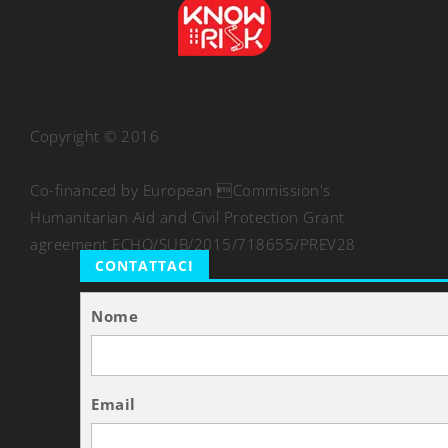
Copyright © 2016
Co-financed by European Commission's
Humanitarian Aid and Civil Protection Grant
agreement ECHO/SUB/2015/718655/PREV28
CONTATTACI
Nome
Email