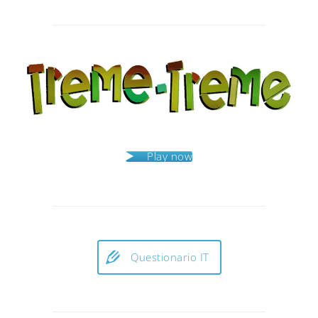
Post
navigation
Play now
Questionario IT