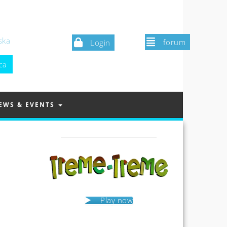
ska
forum
Login
EWS & EVENTS
Play now