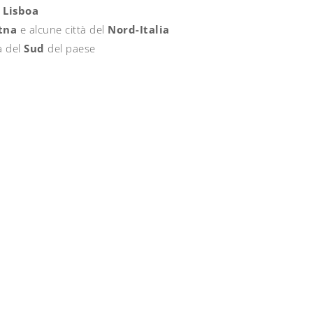
i
Lisboa
tna
e alcune città del
Nord-Italia
à del
Sud
del paese