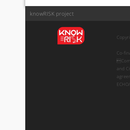
knowRISK project
Copyr
Co-fi
Comm
and Ci
agree
ECHO/