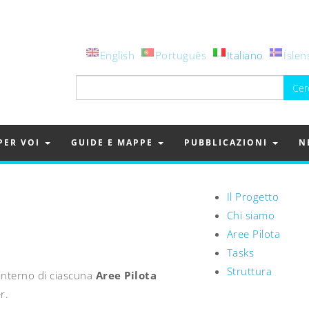
English
Português
Italiano
Íslen
Ricerca
per:
PER VOI
GUIDE E MAPPE
PUBBLICAZIONI
N
Il Progetto
Chi siamo
Aree Pilota
Tasks
Struttura
'interno di ciascuna
Aree Pilota
r.