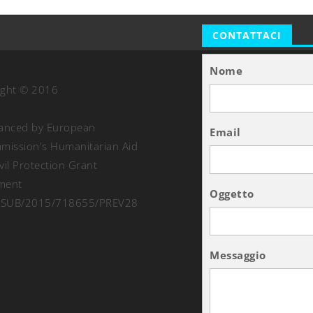
CONTATTACI
Nome
ight © 2016
nanced by European
Email
ission's Humanitarian Aid
vil Protection Grant
ment
Oggetto
SUB/2015/718655/PREV28
Messaggio