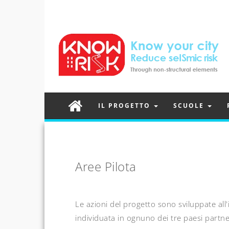
IL PROGETTO
SCUOLE
Aree Pilota
Le azioni del progetto sono sviluppate all
individuata in ognuno dei tre paesi partne