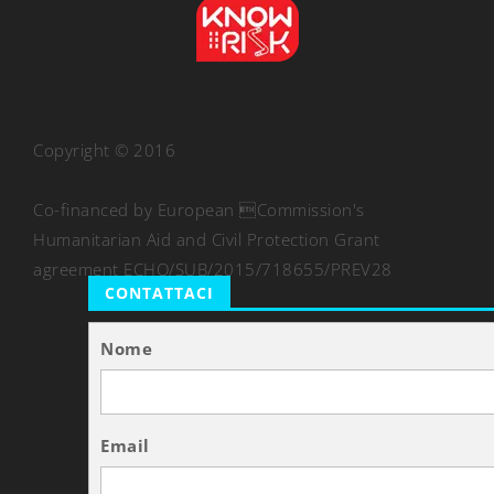
Copyright © 2016
Co-financed by European Commission's
Humanitarian Aid and Civil Protection Grant
agreement ECHO/SUB/2015/718655/PREV28
CONTATTACI
Nome
Email