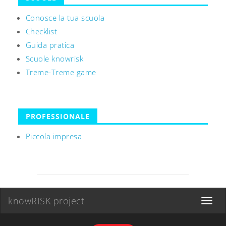
Conosce la tua scuola
Checklist
Guida pratica
Scuole knowrisk
Treme-Treme game
PROFESSIONALE
Piccola impresa
knowRISK project
Toggle
navigat