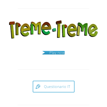
Post
navigation
Play now
Questionario IT