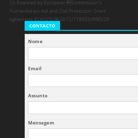
Co-financed by European Commission's
Humanitarian Aid and Civil Protection Grant
agreement ECHO/SUB/2015/718655/PREV28
CONTACTO
Nome
Email
Assunto
Mensagem