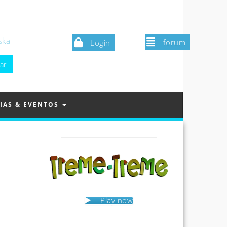
ska
forum
Login
IAS & EVENTOS
Play now