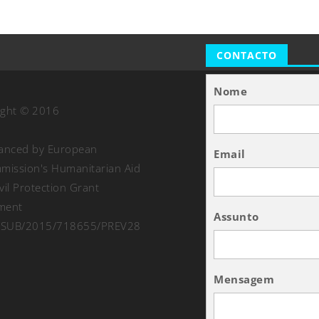
CONTACTO
Nome
ight © 2016
nanced by European
Email
ission's Humanitarian Aid
vil Protection Grant
ment
Assunto
SUB/2015/718655/PREV28
Mensagem