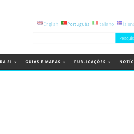
English
Português
Italiano
Íslen
Pesquisar
por:
RA SI
GUIAS E MAPAS
PUBLICAÇÕES
NOTÍC