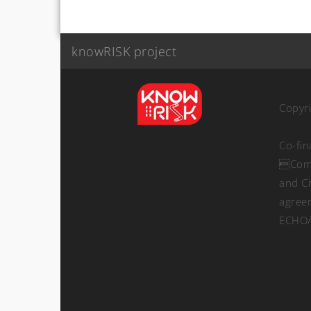
knowRISK project
Copyr
Co-fi
Comm
and Ci
agree
ECHO/