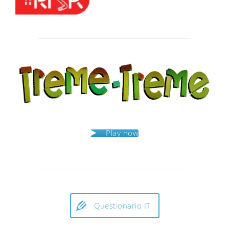
Post
navigation
Play now
Questionario IT