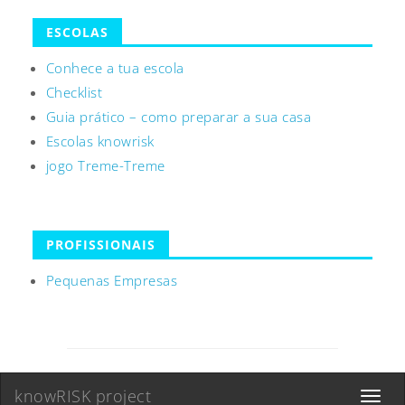
ESCOLAS
Conhece a tua escola
Checklist
Guia prático – como preparar a sua casa
Escolas knowrisk
jogo Treme-Treme
PROFISSIONAIS
Pequenas Empresas
knowRISK project
Toggle