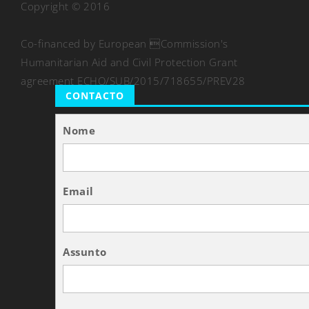
Copyright © 2016
Co-financed by European Commission's
Humanitarian Aid and Civil Protection Grant
agreement ECHO/SUB/2015/718655/PREV28
CONTACTO
Nome
Email
Assunto