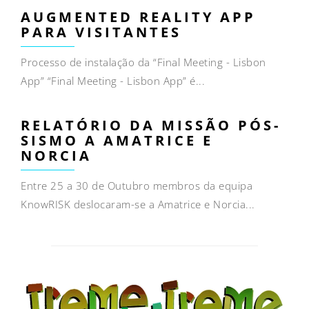
AUGMENTED REALITY APP
PARA VISITANTES
Processo de instalação da “Final Meeting - Lisbon
App” “Final Meeting - Lisbon App” é...
RELATÓRIO DA MISSÃO PÓS-
SISMO A AMATRICE E
NORCIA
Entre 25 a 30 de Outubro membros da equipa
KnowRISK deslocaram-se a Amatrice e Norcia...