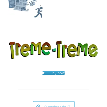
Post
navigation
Play now
Questionario IT