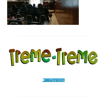
Post
navigation
Play now