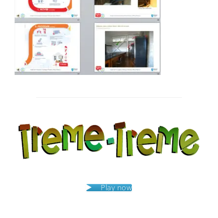
Post
navigation
Play now