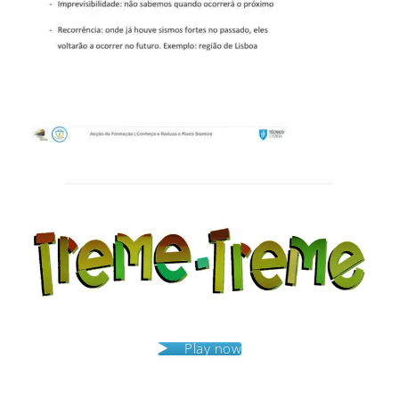
Post
navigation
Play now