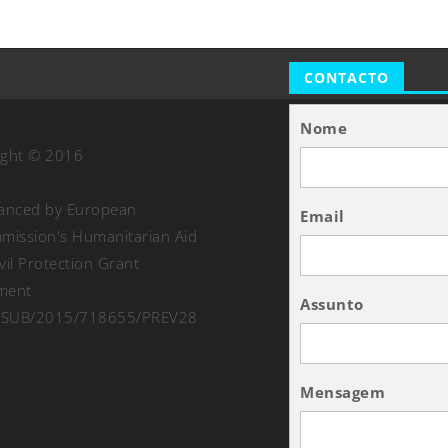
CONTACTO
Nome
ight © 2016
nanced by European
Email
ission's Humanitarian Aid
vil Protection Grant
ment
Assunto
SUB/2015/718655/PREV28
Mensagem