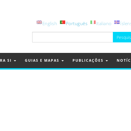
English
Português
Italiano
Íslen
Pesquisar
por:
RA SI
GUIAS E MAPAS
PUBLICAÇÕES
NOTÍC