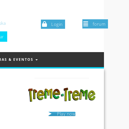
ska
forum
Login
IAS & EVENTOS
Play now