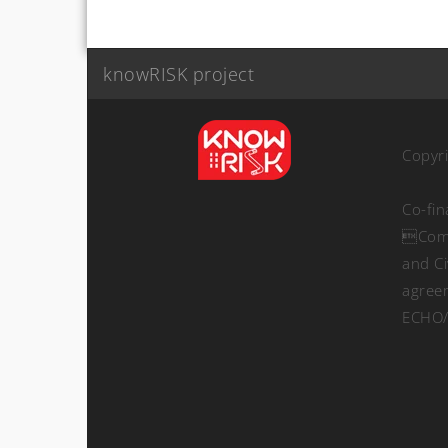
knowRISK project
Copyr
Co-fi
Comm
and Ci
agree
ECHO/