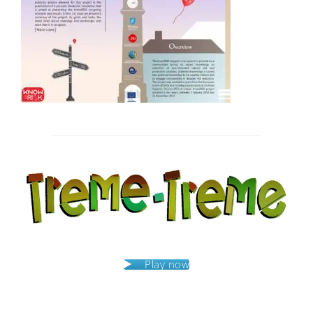
Post
navigation
Play now