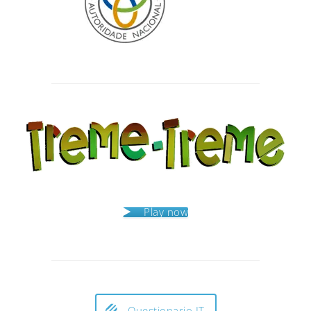
Post
navigation
Play now
Questionario IT