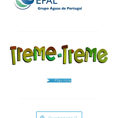
Post
navigation
Play now
Questionario IT