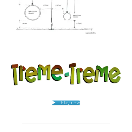
Post
navigation
Play now