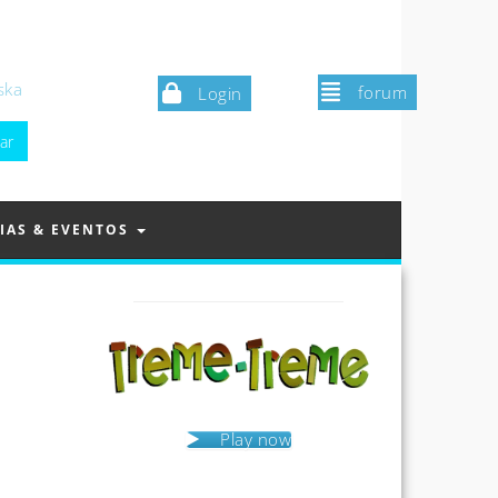
ska
forum
Login
IAS & EVENTOS
Play now