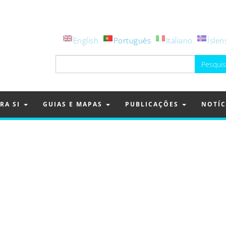
English
Português
Italiano
Íslen
Pesquisar
por:
RA SI
GUIAS E MAPAS
PUBLICAÇÕES
NOTÍC