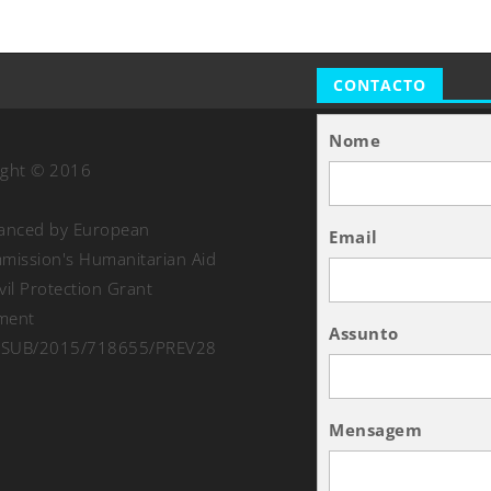
CONTACTO
Nome
ight © 2016
nanced by European
Email
ission's Humanitarian Aid
vil Protection Grant
ment
Assunto
SUB/2015/718655/PREV28
Mensagem