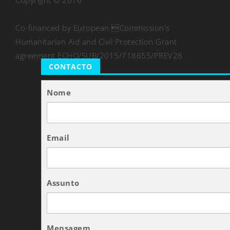
Copyright © 2016
Co-financed by European Commission's
Humanitarian Aid and Civil Protection Grant
agreement ECHO/SUB/2015/718655/PREV28
CONTACTO
Nome
Email
Assunto
Mensagem