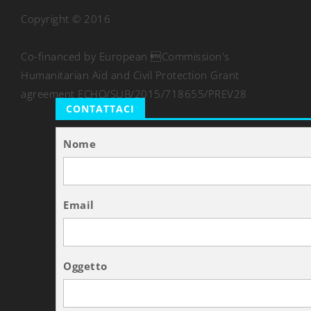
Copyright © 2016
Co-financed by European Commission's
Humanitarian Aid and Civil Protection Grant
agreement ECHO/SUB/2015/718655/PREV28
CONTATTACI
Nome
Email
Oggetto