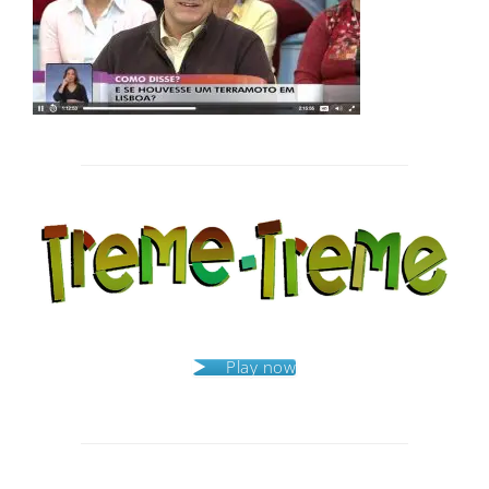
Post
navigation
Play now