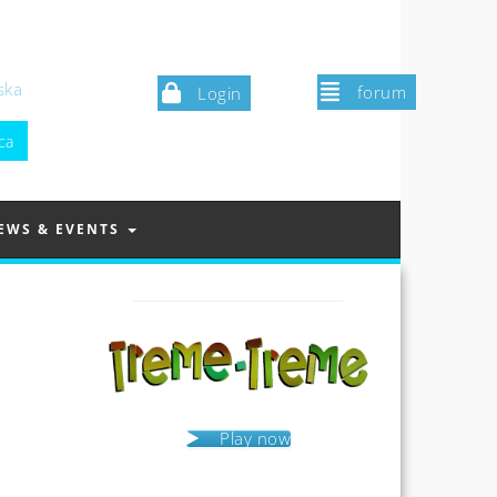
ska
forum
Login
EWS & EVENTS
Play now