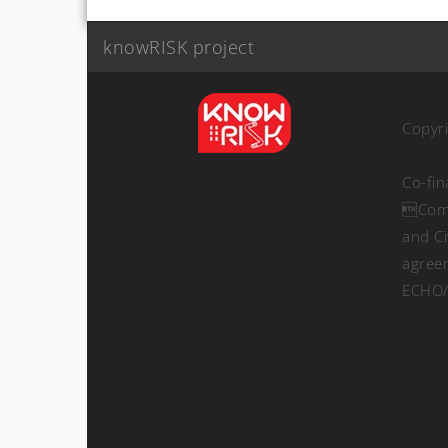
knowRISK project
Copyr
Co-fi
Comm
and Ci
agree
ECHO/