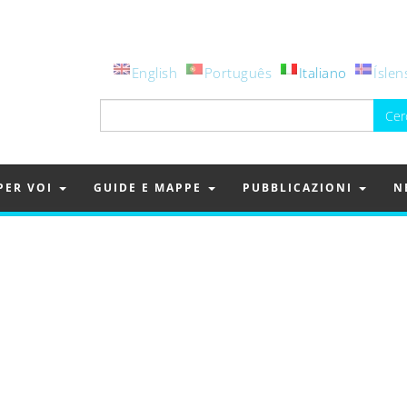
English
Português
Italiano
Íslen
Ricerca
per:
PER VOI
GUIDE E MAPPE
PUBBLICAZIONI
N