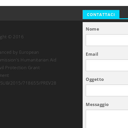
CONTATTACI
Nome
ight © 2016
nanced by European
Email
ission's Humanitarian Aid
vil Protection Grant
ment
Oggetto
SUB/2015/718655/PREV28
Messaggio