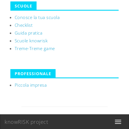
SCUOLE
Conosce la tua scuola
Checklist
Guida pratica
Scuole knowrisk
Treme-Treme game
PROFESSIONALE
Piccola impresa
knowRISK project
Toggle
navigat