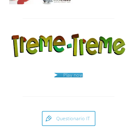
Post
navigation
Play now
Questionario IT