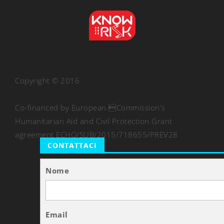
Copyright © 2016
Co-financed by European Commission's
Humanitarian Aid and Civil Protection Grant
agreement ECHO/SUB/2015/718655/PREV28
CONTATTACI
Nome
Email