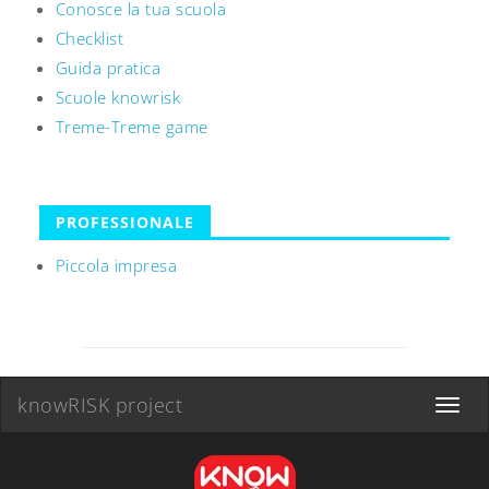
Conosce la tua scuola
Checklist
Guida pratica
Scuole knowrisk
Treme-Treme game
PROFESSIONALE
Piccola impresa
knowRISK project
Toggle
navigat