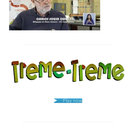
Post
navigation
Play now