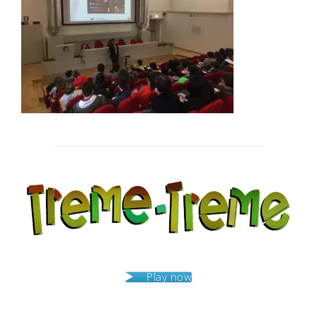
Post
navigation
Play now