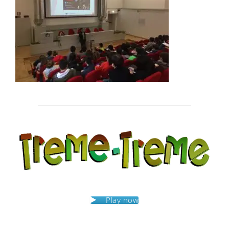
Post
navigation
Play now