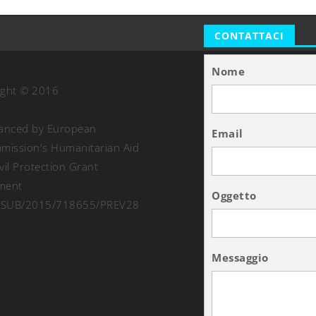
CONTATTACI
Nome
ight © 2016
nanced by European
Email
ission's Humanitarian Aid
vil Protection Grant
ment
Oggetto
SUB/2015/718655/PREV28
Messaggio