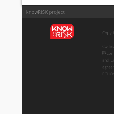
knowRISK project
Copyr
Co-fi
Comm
and Ci
agree
ECHO/