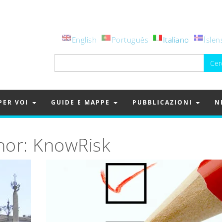
English
Português
Italiano
Íslen
Ricerca
per:
PER VOI
GUIDE E MAPPE
PUBBLICAZIONI
N
hor:
KnowRisk