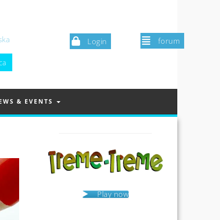
ska
forum
Login
EWS & EVENTS
Play now