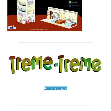
Post
navigation
Play now