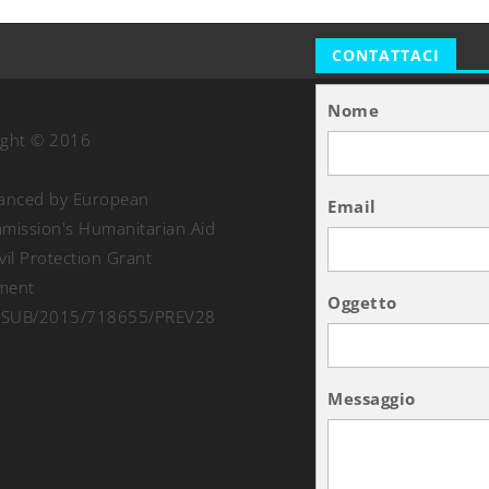
CONTATTACI
Nome
ight © 2016
nanced by European
Email
ission's Humanitarian Aid
vil Protection Grant
ment
Oggetto
SUB/2015/718655/PREV28
Messaggio