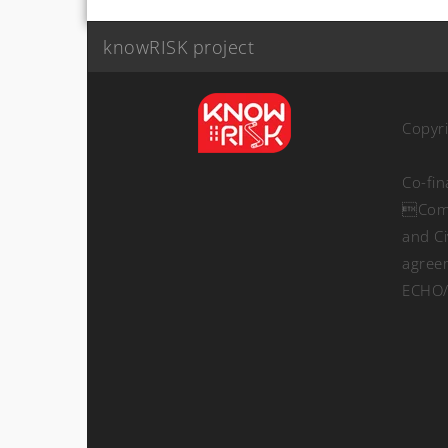
knowRISK project
Copyr
Co-fi
Comm
and Ci
agree
ECHO/