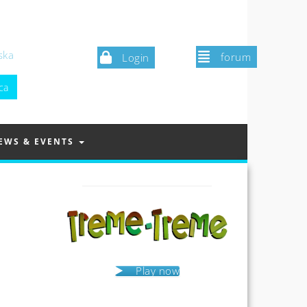
ska
forum
Login
EWS & EVENTS
Play now