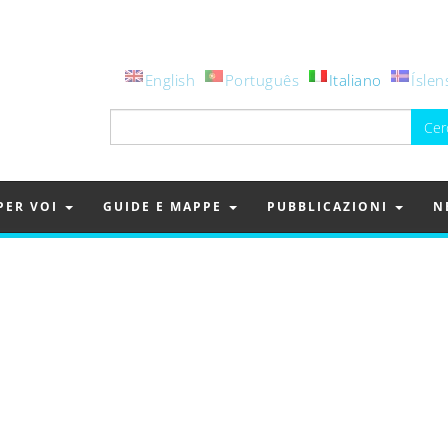
English
Português
Italiano
Íslen
Ricerca
per:
PER VOI
GUIDE E MAPPE
PUBBLICAZIONI
N