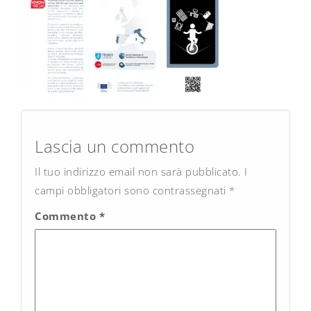
Post
navigation
Lascia un commento
Il tuo indirizzo email non sarà pubblicato.
I
campi obbligatori sono contrassegnati
*
Commento
*