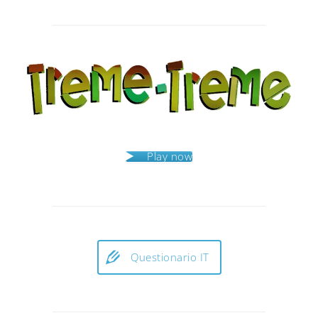
Post
navigation
Play now
Questionario IT