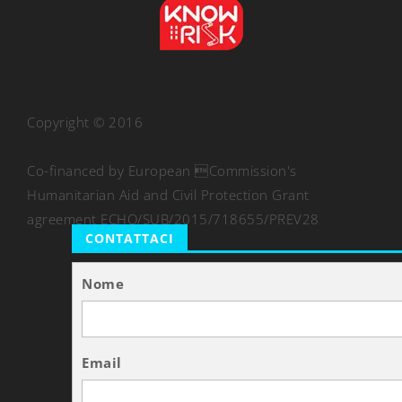
Copyright © 2016
Co-financed by European Commission's
Humanitarian Aid and Civil Protection Grant
agreement ECHO/SUB/2015/718655/PREV28
CONTATTACI
Nome
Email