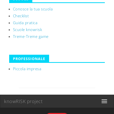
Conosce la tua scuola
Checklist
Guida pratica
Scuole knowrisk
Treme-Treme game
PROFESSIONALE
Piccola impresa
knowRISK project
Toggle
navigat