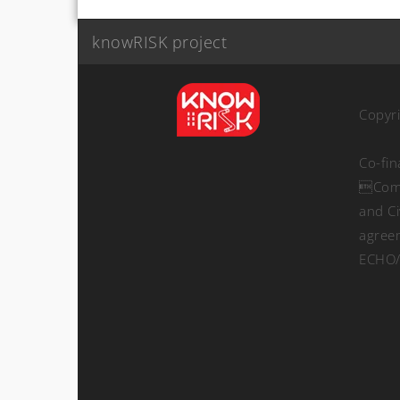
knowRISK project
Copyr
Co-fi
Comm
and Ci
agree
ECHO/