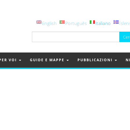
English
Português
Italiano
Íslen
Ricerca
per:
PER VOI
GUIDE E MAPPE
PUBBLICAZIONI
N