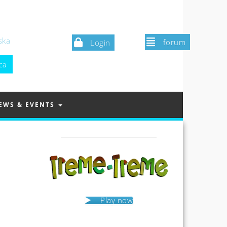
ska
forum
Login
EWS & EVENTS
Play now