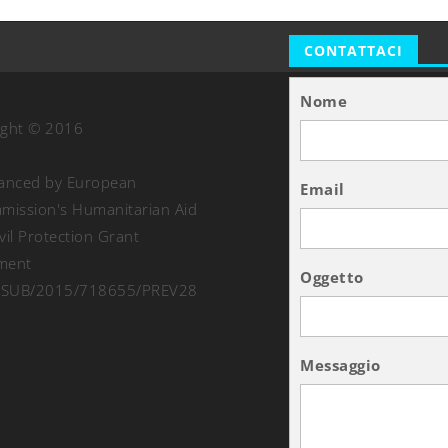
CONTATTACI
Nome
ight © 2016
nanced by European
Email
ission's Humanitarian Aid
vil Protection Grant
ment
Oggetto
SUB/2015/718655/PREV28
Messaggio