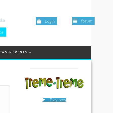
ska
forum
Login
EWS & EVENTS
Play now