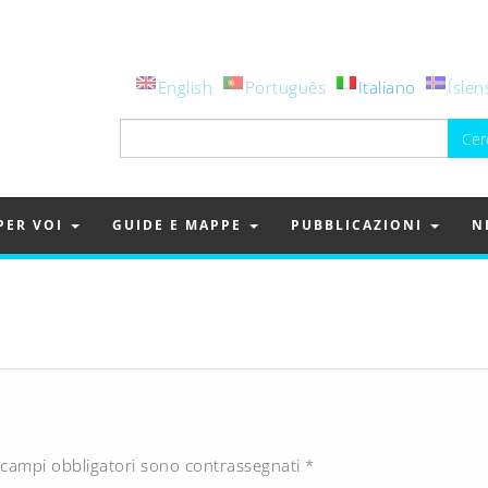
English
Português
Italiano
Íslen
Ricerca
per:
PER VOI
GUIDE E MAPPE
PUBBLICAZIONI
N
 campi obbligatori sono contrassegnati
*