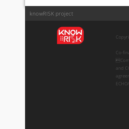
knowRISK project
Copyr
Co-fi
Comm
and Ci
agree
ECHO/