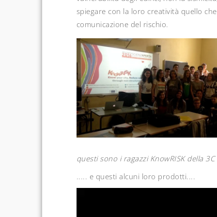
spiegare con la loro creatività quello ch
comunicazione del rischio.
questi sono i ragazzi KnowRISK della 3
..... e questi alcuni loro prodotti....
Video
Player