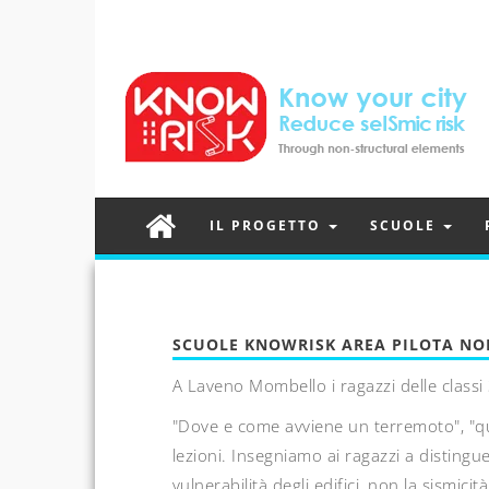
IL PROGETTO
SCUOLE
SCUOLE KNOWRISK AREA PILOTA NO
A Laveno Mombello i ragazzi delle classi
"Dove e come avviene un terremoto", "qual
lezioni. Insegniamo ai ragazzi a distingue
vulnerabilità degli edifici, non la sismici