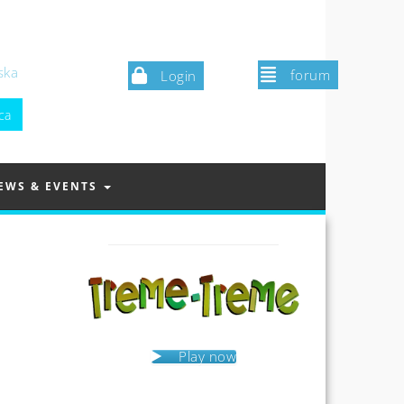
ska
forum
Login
EWS & EVENTS
Play now