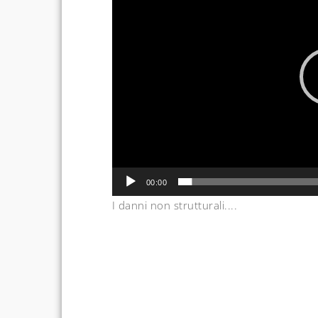
00:00
I danni non strutturali....