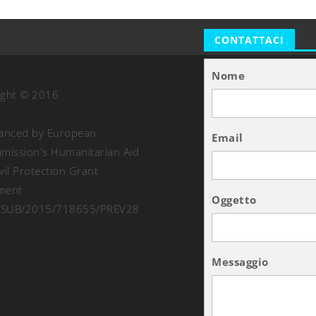
CONTATTACI
Nome
ight © 2016
nanced by European
Email
ission's Humanitarian Aid
vil Protection Grant
ment
Oggetto
SUB/2015/718655/PREV28
Messaggio