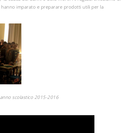
e hanno imparato e preparare prodotti utili per la
C anno scolastico 2015-2016