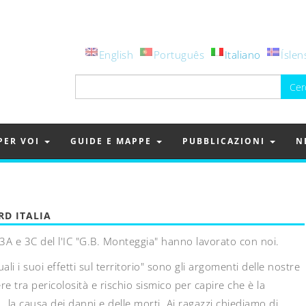
English
Português
Italiano
Íslen
Ricerca
per:
PER VOI
GUIDE E MAPPE
PUBBLICAZIONI
N
RD ITALIA
 3A e 3C del l'IC "G.B. Monteggia" hanno lavorato con noi.
i i suoi effetti sul territorio" sono gli argomenti delle nostre
re tra pericolosità e rischio sismico per capire che è la
tà, la causa dei danni e delle morti. Ai ragazzi chiediamo di