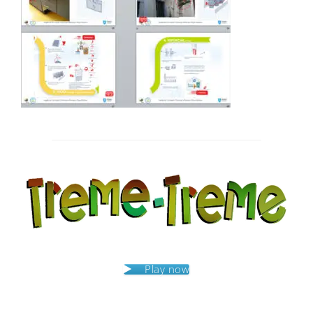
Post
navigation
Play now