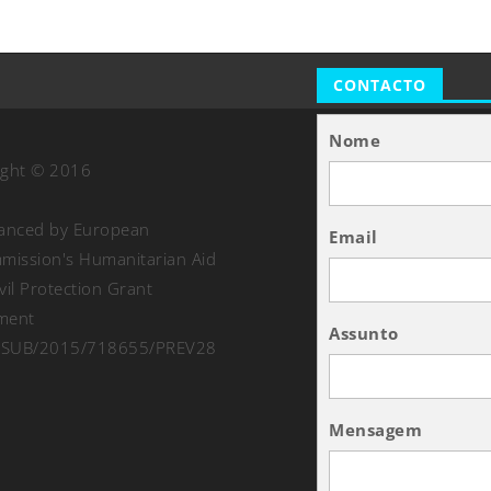
CONTACTO
Nome
ight © 2016
nanced by European
Email
ission's Humanitarian Aid
vil Protection Grant
ment
Assunto
SUB/2015/718655/PREV28
Mensagem