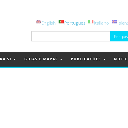
English
Português
Italiano
Íslen
Pesquisar
por:
RA SI
GUIAS E MAPAS
PUBLICAÇÕES
NOTÍC