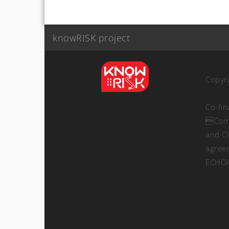
knowRISK project
Copyr
Co-fi
Comm
and Ci
agree
ECHO/