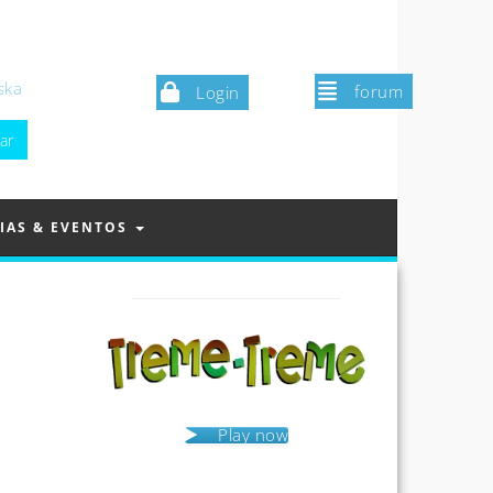
ska
forum
Login
IAS & EVENTOS
Play now