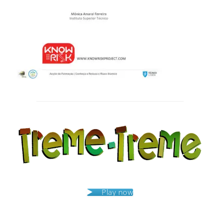
Post
navigation
Play now