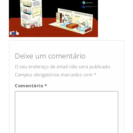
Post
navigation
Deixe um comentário
O seu endereço de email não será publicado.
Campos obrigatórios marcados com
*
Comentário
*