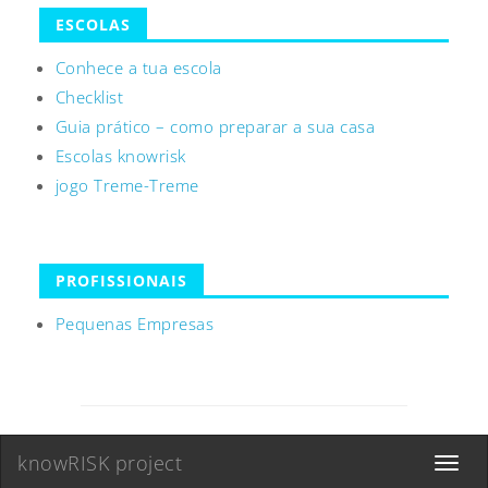
ESCOLAS
Conhece a tua escola
Checklist
Guia prático – como preparar a sua casa
Escolas knowrisk
jogo Treme-Treme
PROFISSIONAIS
Pequenas Empresas
knowRISK project
Toggle