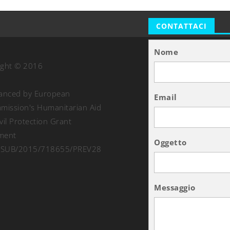
CONTATTACI
Nome
ight © 2016
nanced by European
Email
ission's Humanitarian Aid
vil Protection Grant
ment
Oggetto
SUB/2015/718655/PREV28
Messaggio