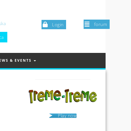
ska
forum
Login
EWS & EVENTS
Play now