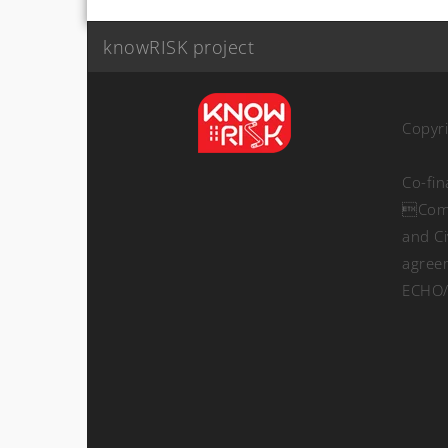
knowRISK project
Copyr
Co-fi
Comm
and Ci
agree
ECHO/