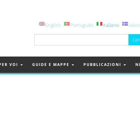
English
Português
Italiano
Íslen
Ricerca
per:
PER VOI
GUIDE E MAPPE
PUBBLICAZIONI
N