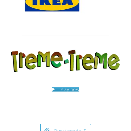
Post
navigation
Play now
Questionario IT