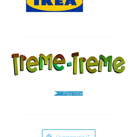
Post
navigation
Play now
Questionario IT