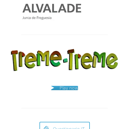
Post
navigation
Play now
Questionario IT