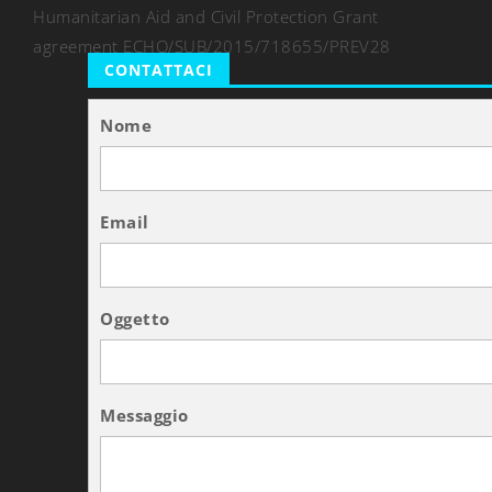
Humanitarian Aid and Civil Protection Grant
agreement ECHO/SUB/2015/718655/PREV28
CONTATTACI
Nome
Email
Oggetto
Messaggio