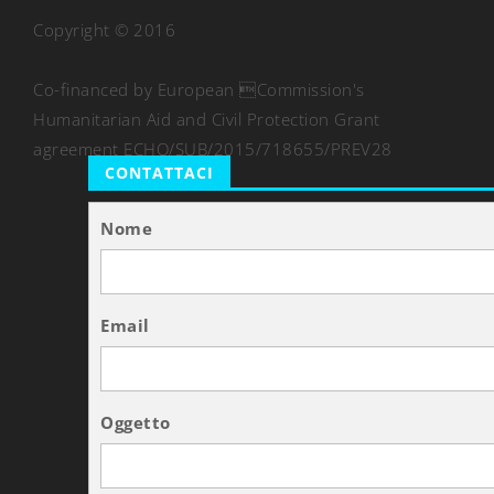
Copyright © 2016
Co-financed by European Commission's
Humanitarian Aid and Civil Protection Grant
agreement ECHO/SUB/2015/718655/PREV28
CONTATTACI
Nome
Email
Oggetto