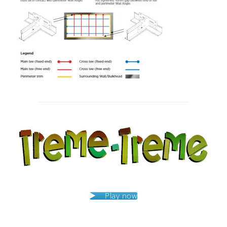
Post
navigation
Play now