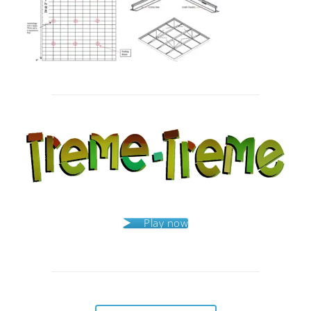
Post
navigation
Play now