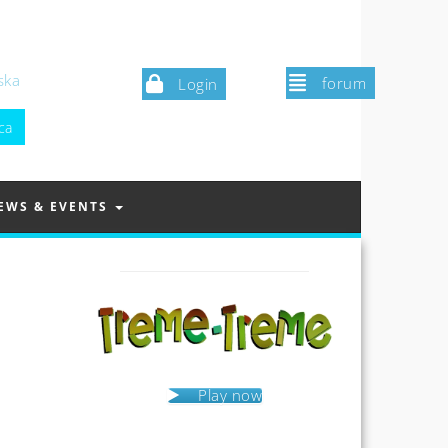
ska
forum
Login
EWS & EVENTS
Play now