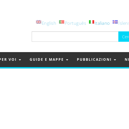
English
Português
Italiano
Íslen
Ricerca
per:
PER VOI
GUIDE E MAPPE
PUBBLICAZIONI
N