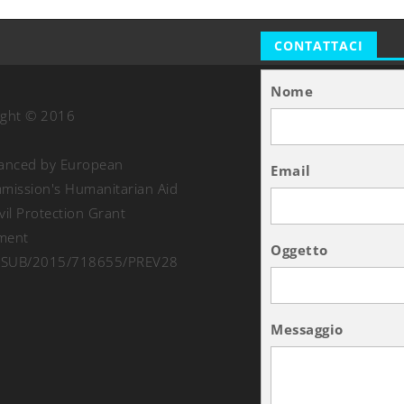
CONTATTACI
Nome
ight © 2016
nanced by European
Email
ission's Humanitarian Aid
vil Protection Grant
ment
Oggetto
SUB/2015/718655/PREV28
Messaggio