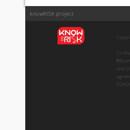
knowRISK project
Copyr
Co-fi
Comm
and Ci
agree
ECHO/